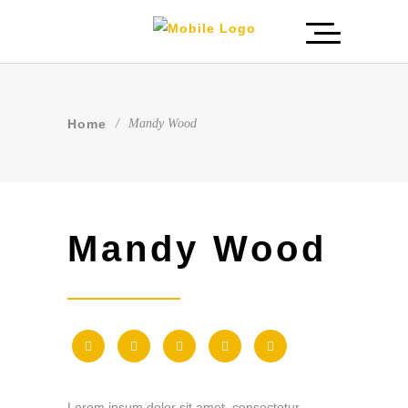
Home
/
Mandy Wood
Mandy Wood
Lorem ipsum dolor sit amet, consectetur