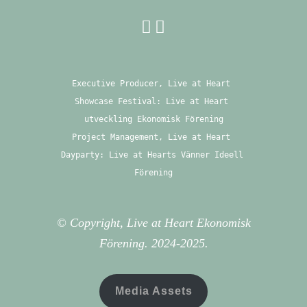
Executive Producer, Live at Heart 
Showcase Festival: Live at Heart 
utveckling Ekonomisk Förening
Project Management, Live at Heart 
Dayparty: Live at Hearts Vänner Ideell 
Förening
© Copyright, Live at Heart Ekonomisk
Förening. 2024-2025.
Media Assets